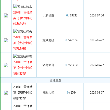
220期：雷锋精
小赢横财
0
/ 19332
2026-07-20
英【单双中特】
独家发表!
220期：雷锋精
规划财经
0
/ 497835
2025-05-27
英【大小中特】
独家发表!
220期：雷锋精
诸葛大哥
0
/ 553936
2025-05-27
英【一波中特】
独家发表!
普通主题
220期：雷锋精
英【家野中特】
澳彩大师
0
/ 2534
2026-08-07
独家发表!
220期：雷锋精