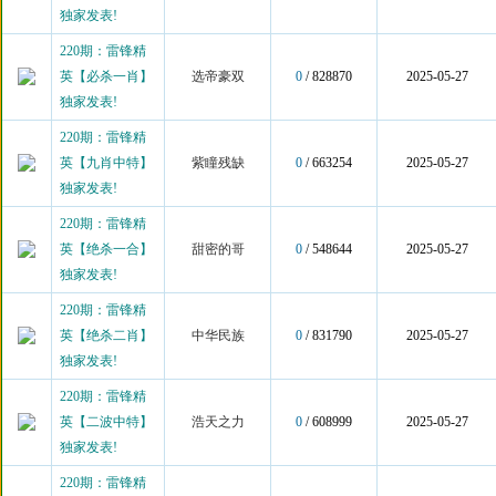
独家发表!
220期：雷锋精
英【必杀一肖】
选帝豪双
0
/ 828870
2025-05-27
独家发表!
220期：雷锋精
英【九肖中特】
紫瞳残缺
0
/ 663254
2025-05-27
独家发表!
220期：雷锋精
英【绝杀一合】
甜密的哥
0
/ 548644
2025-05-27
独家发表!
220期：雷锋精
英【绝杀二肖】
中华民族
0
/ 831790
2025-05-27
独家发表!
220期：雷锋精
英【二波中特】
浩天之力
0
/ 608999
2025-05-27
独家发表!
220期：雷锋精