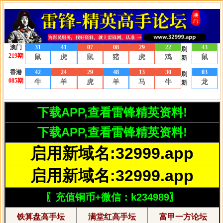
下载APP,查看雷锋精英资料!
下载APP,查看雷锋精英资料!
启用新域名:32999.app
启用新域名:32999.app
〖充值铜币+微信：k234989〗
铁算盘高手坛
满堂红高手坛
富甲一方论坛