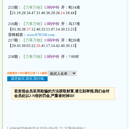
215期：
【万事万物】
13码中特
开：蛇14准
【21.19.28.34.47.31.46.36.29.26.
14
.18.44】
216期：
【万事万物】
13码中特
开：马37准
【03.30.38.
37
.12.40.33.11.07.14.39.15.23】
雷锋精英：
www.876558.com
217期：
【万事万物】
13码中特
开：蛇26准
【29.45.39.03.22.
26
.41.17.14.42.40.30.13】
218期：
【万事万物】
13码中特
开：? 00对
此帖售价 1600 铜币,已有 13 人购买
若发现会员采用欺骗的方法获取财富,请立刻举报,我们会对
会员处以2-N倍的罚金,严重者封掉ID!
[ 此帖被雷锋精英在2026-08-05 21:37重新编辑 ]