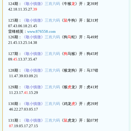
124期：
《敬小慎微》
三肖六码
《牛猴
龙
》开：龙39对
42.18.11.35.27.
39
125期：
《敬小慎微》
三肖六码
《
鼠
牛狗》开：鼠31对
07.43.06.18.21.45
雷锋精英：
www.876558.com
126期：
《敬小慎微》
三肖六码
《狗
马
蛇》开：马49对
21.45.13.25.14.38
127期：
《敬小慎微》
三肖六码
《
狗
马猴》开：狗45对
09.
45
.13.37.35.47
128期：
《敬小慎微》
三肖六码
《猴龙狗》开：马37错
11.47.39.03.09.21
129期：
《敬小慎微》
三肖六码
《猴
虎
龙》开：虎41对
11.23.17.
41
.15.29
130期：
《敬小慎微》
三肖六码
《鸡龙
虎
》开：虎29对
46.22.27.03.05.17
131期：
《敬小慎微》
三肖六码
《
鼠
虎龙》开：鼠07对
07
.19.05.17.27.15