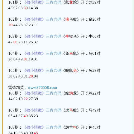
101期：
《敬小慎微》
三肖六码
《鼠
龙
蛇》开：龙39对
43.07.03.
39
.14.38
102期：
《敬小慎微》
三肖六码
《
猪
马猴》开：猪20对
20
.44.25.37.23.11
103期：
《敬小慎微》
三肖六码
《
牛
猴马》开：牛06对
42.
06
.23.11.25.37
104期：
《敬小慎微》
三肖六码
《兔
马
鼠》开：马01对
28.04.49.
01
.19.31
105期：
《敬小慎微》
三肖六码
《蛇鼠
兔
》开：兔28对
38.02.43.31.
28
.04
雷锋精英：
www.876558.com
106期：
《敬小慎微》
三肖六码
《蛇
鸡
龙》开：鸡22对
14.02.10.
22
.27.39
107期：
《敬小慎微》
三肖六码
《虎
马
猴》开：马49对
05.41.37.
49
.35.23
108期：
《敬小慎微》
三肖六码
《鸡羊
狗
》开：狗45对
34.10.36.48.09.
45