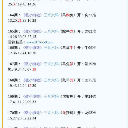
25.
37
.19.43.14.26
164期：
《敬小慎微》
三肖六码
《马
狗
兔》开：狗21准
13.25.
21
.33.16.28
165期：
《敬小慎微》
三肖六码
《蛇牛
龙
》开：龙03准
14.26.30.06.27.15
雷锋精英：
www.876558.com
166期：
《敬小慎微》
三肖六码
《羊虎
牛
》开：牛06准
12.36.17.41.18.30
167期：
《敬小慎微》
三肖六码
《马兔
鼠
》开：鼠19准
01.49.04.40.07.
19
168期：
《敬小慎微》
三肖六码
《鼠羊
龙
》开：龙15准
19.43.12.24.
15
.39
169期：
《敬小慎微》
三肖六码
《虎猴狗》开：羊24错
17.41.11.23.09.33
170期：
《敬小慎微》
三肖六码
《
龙
猪鸡》开：龙03准
15.27.20.32.22.34