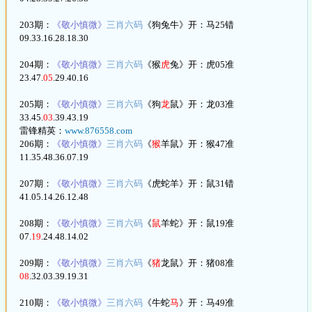
203期：
《敬小慎微》
三肖六码
《狗兔牛》开：马25错
09.33.16.28.18.30
204期：
《敬小慎微》
三肖六码
《猴
虎
兔》开：虎05准
23.47.
05
.29.40.16
205期：
《敬小慎微》
三肖六码
《狗
龙
鼠》开：龙03准
33.45.
03
.39.43.19
雷锋精英：
www.876558.com
206期：
《敬小慎微》
三肖六码
《
猴
羊鼠》开：猴47准
11.35.48.36.07.19
207期：
《敬小慎微》
三肖六码
《虎蛇羊》开：鼠31错
41.05.14.26.12.48
208期：
《敬小慎微》
三肖六码
《
鼠
羊蛇》开：鼠19准
07.
19
.24.48.14.02
209期：
《敬小慎微》
三肖六码
《
猪
龙鼠》开：猪08准
08
.32.03.39.19.31
210期：
《敬小慎微》
三肖六码
《牛蛇
马
》开：马49准