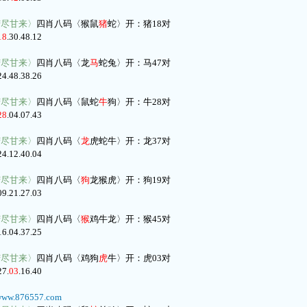
苦尽甘来〉
四肖八码〈猴鼠
猪
蛇〉开：猪18对
18
.30.48.12
苦尽甘来〉
四肖八码〈龙
马
蛇兔〉开：马47对
24.48.38.26
苦尽甘来〉
四肖八码〈鼠蛇
牛
狗〉开：牛28对
28
.04.07.43
苦尽甘来〉
四肖八码〈
龙
虎蛇牛〉开：龙37对
24.12.40.04
苦尽甘来〉
四肖八码〈
狗
龙猴虎〉开：狗19对
09.21.27.03
苦尽甘来〉
四肖八码〈
猴
鸡牛龙〉开：猴45对
16.04.37.25
苦尽甘来〉
四肖八码〈鸡狗
虎
牛〉开：虎03对
27.
03
.16.40
ww.876557.com