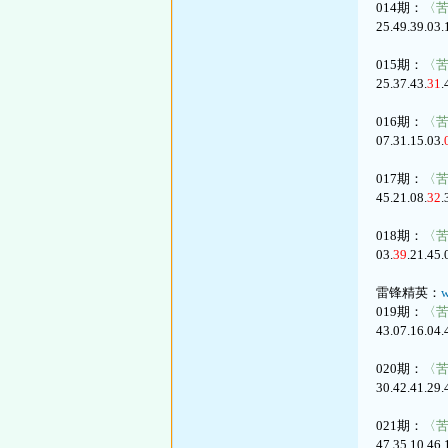
014期：
〈
25.49.39.03.
015期：
〈
25.37.43.
31
.
016期：
〈
07.31.15.03.
017期：
〈
45.21.08.
32
.
018期：
〈
03.
39
.21.45.
雷锋精英：
w
019期：
〈
43.07.16.04.
020期：
〈
30.42.41.29.
021期：
〈
47.35.10.46.