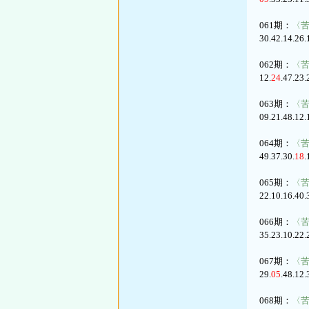
061期：
〈
30.42.14.26.
062期：
〈
12.
24
.47.23.
063期：
〈
09.21.48.12.
064期：
〈
49.37.30.
18
.
065期：
〈
22.10.16.40.
066期：
〈
35.23.10.22.
067期：
〈
29.
05
.48.12.
068期：
〈