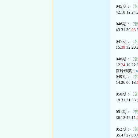
045期：
〈
42.18.12.24.
046期：
〈
43.31.39.
03
.
047期：
〈
15.
39
.32.20.
048期：
〈
12.
24
.10.22.
雷锋精英：
w
049期：
〈
14.26.06.18.
050期：
〈
19.31.21.33.
051期：
〈
36.12.47.11.
052期：
〈
35.47.27.03.