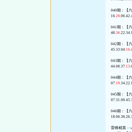
040期：【
16.
28
.06.42.
041期：【
48.
36
.22.34.
042期：【
45.33.04.
16
.
043期：【
44.08.37.
13
.
044期：【
07.
19
.34.22.
045期：【
07.31.09.45.
046期：【
18.06.38.26.
雷锋精英：
w