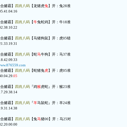
六合赌霸】
四肖八码
【龙猪虎
兔
】开：兔28准
05.41.04.16
六合赌霸】
四肖八码
【
牛
兔蛇鸡】开：牛18准
02.38.10.22
六合赌霸】
四肖八码
【马猪狗鼠】开：虎05错
21.33.19.31
六合赌霸】
四肖八码
【蛇
马
牛狗】开：马37准
18.42.09.33
ww.876559.com
六合赌霸】
四肖八码
【蛇猪兔
虎
】开：虎05准
40.04.29.
05
六合赌霸】
四肖八码
『鸡
猴
虎蛇』开：猴23准
17.29.38.14
六合赌霸】
四肖八码
『
羊
马鼠蛇』开：羊24准
19.31.14.38
六合赌霸】
四肖八码
【兔
马
猪00】开：马25对
32.20.00.00