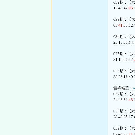
032期：【
12.48.42.
06
.
033期：【
05.
41
.08.32.
034期：【
25.13.38.14.
035期：【
31.19.06.42.
036期：【
38.26.16.40.
雷锋精英：
w
037期：【
24.48.31.
43
.
038期：【
28.40.05.17.
039期：【
07.43.23.
11
.