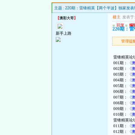
主题 :
220期：雷锋精英【两个半波】独家发表
楼主
发表于: 2
【
澳彩大哥
】
u
回复
u
编
220期：
新手上路
管理提
雷锋精英论
001期：
〈
002期：
〈
003期：
〈
004期：
〈
005期：
〈
006期：
〈
007期：
〈
008期：
〈
009期：
〈
010期：
〈
雷锋精英论
011期：
〈
012期：
〈