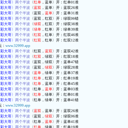
澳彩大哥〉
两个半波
〈
红单
，蓝单〉开：红单01准
澳彩大哥〉
两个半波
〈
蓝双
，蓝单〉开：蓝双26准
澳彩大哥〉
两个半波
〈蓝双，
蓝单
〉开：蓝单31准
澳彩大哥〉
两个半波
〈蓝双，红双〉开：绿双06错
澳彩大哥〉
两个半波
〈
绿双
，红双〉开：绿双38准
澳彩大哥〉
两个半波
〈
绿单
，红单〉开：绿单39准
澳彩大哥〉
两个半波
〈
红双
，红单〉开：红双46准
澳彩大哥〉
两个半波
〈
红双
，红单〉开：红双12准
坛：
www.32999.app
澳彩大哥〉
两个半波
〈红双，
蓝双
〉开：蓝双42准
澳彩大哥〉
两个半波
〈
红双
，绿双〉开：红双18准
澳彩大哥〉
两个半波
〈蓝双，绿双〉开：蓝单47错
澳彩大哥〉
两个半波
〈蓝双，
绿双
〉开：绿双28准
澳彩大哥〉
两个半波
〈
蓝单
，绿单〉开：蓝单37准
澳彩大哥〉
两个半波
〈
红单
，红双〉开：红单19准
澳彩大哥〉
两个半波
〈
红单
，蓝单〉开：红单45准
澳彩大哥〉
两个半波
〈红单，
蓝单
〉开：蓝单03准
澳彩大哥〉
两个半波
〈
红单
，绿单〉开：红单01准
澳彩大哥〉
两个半波
〈红单，绿单〉开：蓝单41错
坛：
www.32999.app
澳彩大哥〉
两个半波
〈
蓝双
，蓝单〉开：蓝双26准
澳彩大哥〉
两个半波
〈蓝双，
绿双
〉开：绿双06准
澳彩大哥〉
两个半波
〈红单，
蓝单
〉开：蓝单41准
澳彩大哥〉
两个半波
〈
红单
，绿单〉开：红单19准