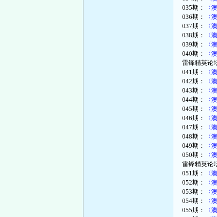
035期：
〈
036期：
〈
037期：
〈
038期：
〈
039期：
〈
040期：
〈
雷锋精英论
041期：
〈
042期：
〈
043期：
〈
044期：
〈
045期：
〈
046期：
〈
047期：
〈
048期：
〈
049期：
〈
050期：
〈
雷锋精英论
051期：
〈
052期：
〈
053期：
〈
054期：
〈
055期：
〈