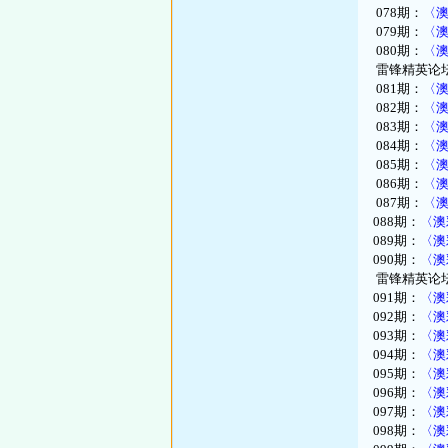
078期：
〈
079期：
〈
080期：
〈
雷锋精英论
081期：
〈
082期：
〈
083期：
〈
084期：
〈
085期：
〈
086期：
〈
087期：
〈
088期：
〈澳
089期：
〈澳
090期：
〈澳
雷锋精英论
091期：
〈澳
092期：
〈澳
093期：
〈澳
094期：
〈澳
095期：
〈澳
096期：
〈澳
097期：
〈澳
098期：
〈澳