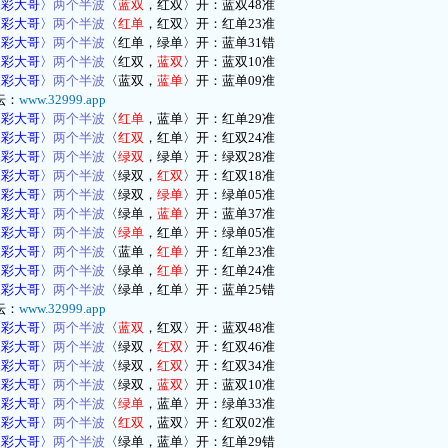
澳彩大哥〉
两个半波
〈
蓝双
，红双〉开：蓝双48准
澳彩大哥〉
两个半波
〈
红单
，红双〉开：红单23准
澳彩大哥〉
两个半波
〈红单，绿单〉开：蓝单31错
澳彩大哥〉
两个半波
〈红双，
蓝双
〉开：蓝双10准
澳彩大哥〉
两个半波
〈蓝双，
蓝单
〉开：蓝单09准
坛：
www.32999.app
澳彩大哥〉
两个半波
〈
红单
，蓝单〉开：红单29准
澳彩大哥〉
两个半波
〈
红双
，红单〉开：红双24准
澳彩大哥〉
两个半波
〈
绿双
，绿单〉开：绿双28准
澳彩大哥〉
两个半波
〈绿双，
红双
〉开：红双18准
澳彩大哥〉
两个半波
〈绿双，
绿单
〉开：绿单05准
澳彩大哥〉
两个半波
〈绿单，
蓝单
〉开：蓝单37准
澳彩大哥〉
两个半波
〈
绿单
，红单〉开：绿单05准
澳彩大哥〉
两个半波
〈蓝单，
红单
〉开：红单23准
澳彩大哥〉
两个半波
〈绿单，
红单
〉开：红单24准
澳彩大哥〉
两个半波
〈绿单，红单〉开：蓝单25错
坛：
www.32999.app
澳彩大哥〉
两个半波
〈
蓝双
，红双〉开：蓝双48准
澳彩大哥〉
两个半波
〈绿双，
红双
〉开：红双46准
澳彩大哥〉
两个半波
〈绿双，
红双
〉开：红双34准
澳彩大哥〉
两个半波
〈绿双，
蓝双
〉开：蓝双10准
澳彩大哥〉
两个半波
〈
绿单
，蓝单〉开：绿单33准
澳彩大哥〉
两个半波
〈
红双
，蓝双〉开：红双02准
澳彩大哥〉
两个半波
〈绿单，蓝单〉开：红单29错