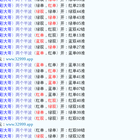
彩大哥〉
两个半波
〈绿单，
红单
〉开：红单23准
彩大哥〉
两个半波
〈
绿双
，绿单〉开：绿双44准
彩大哥〉
两个半波
〈绿双，
绿单
〉开：绿单43准
彩大哥〉
两个半波
〈绿双，
绿单
〉开：绿单05准
彩大哥〉
两个半波
〈绿双，红双〉开：蓝双42错
彩大哥〉
两个半波
〈
红单
，红双〉开：红单13准
彩大哥〉
两个半波
〈
蓝双
，绿双〉开：蓝双48准
彩大哥〉
两个半波
〈绿双，
绿单
〉开：绿单27准
彩大哥〉
两个半波
〈
蓝单
，红单〉开：蓝单09准
坛：
www.32999.app
彩大哥〉
两个半波
〈
蓝单
，红单〉开：蓝单31准
彩大哥〉
两个半波
〈绿单，
红单
〉开：红单45准
彩大哥〉
两个半波
〈绿单，
蓝单
〉开：蓝单41准
彩大哥〉
两个半波
〈绿单，
蓝单
〉开：蓝单41准
彩大哥〉
两个半波
〈绿单，蓝单〉开：红单07错
彩大哥〉
两个半波
〈
红单
，蓝单〉开：红单01准
彩大哥〉
两个半波
〈红单，
红双
〉开：红双40准
彩大哥〉
两个半波
〈红单，
绿双
〉开：绿双16准
彩大哥〉
两个半波
〈
绿单
，绿双〉开：绿单39准
彩大哥〉
两个半波
〈
红双
，绿双〉开：红双02准
坛：
www.32999.app
彩大哥〉
两个半波
〈红单，绿单〉开：红双08错
彩大哥〉
两个半波
〈
绿双
，绿单〉开：绿双32准