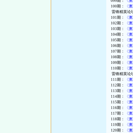
099期：
〈澳
100期：
〈澳
雷锋精英论
101期：
〈澳
102期：
〈澳
103期：
〈澳
104期：
〈澳
105期：
〈澳
106期：
〈澳
107期：
〈澳
108期：
〈澳
109期：
〈澳
110期：
〈澳
雷锋精英论
111期：
〈澳
112期：
〈澳
113期：
〈澳
114期：
〈澳
115期：
〈澳
116期：
〈澳
117期：
〈澳
118期：
〈澳
119期：
〈澳
120期：
〈澳