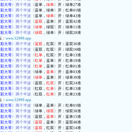
澳彩大哥〉
两个半波
〈蓝单，
绿单
〉开：绿单27准
澳彩大哥〉
两个半波
〈蓝单，绿单〉开：红单01错
澳彩大哥〉
两个半波
〈蓝单，
绿单
〉开：绿单43准
澳彩大哥〉
两个半波
〈
蓝双
，蓝单〉开：蓝双42准
澳彩大哥〉
两个半波
〈
绿单
，绿双〉开：绿单11准
澳彩大哥〉
两个半波
〈
绿双
，绿单〉开：绿双28准
坛：
www.32999.app
澳彩大哥〉
两个半波
〈
蓝双
，红双〉开：蓝双36准
澳彩大哥〉
两个半波
〈蓝双，红双〉开：绿双16错
澳彩大哥〉
两个半波
〈
红单
，红双〉开：红单13准
澳彩大哥〉
两个半波
〈
红单
，蓝单〉开：红单19准
澳彩大哥〉
两个半波
〈
红单
，蓝单〉开：红单01准
澳彩大哥〉
两个半波
〈绿单，
蓝单
〉开：蓝单03准
澳彩大哥〉
两个半波
〈
绿单
，蓝单〉开：绿单39准
澳彩大哥〉
两个半波
〈蓝双，
红双
〉开：红双24准
澳彩大哥〉
两个半波
〈红双，
红单
〉开：红单13准
澳彩大哥〉
两个半波
〈红双，
红单
〉开：红单23准
坛：
www.32999.app
澳彩大哥〉
两个半波
〈绿单，蓝单〉开：红单01错
澳彩大哥〉
两个半波
〈绿单，
绿双
〉开：绿双38准
澳彩大哥〉
两个半波
〈蓝双，
蓝单
〉开：蓝单15准
澳彩大哥〉
两个半波
〈
蓝双
，蓝单〉开：蓝双48准
澳彩大哥〉
两个半波
〈
蓝双
，红双〉开：蓝双14准