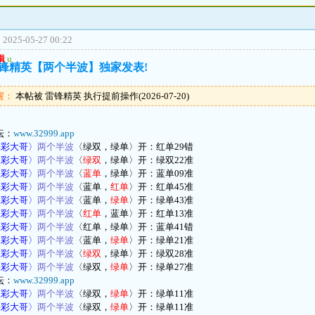
!
025-05-27 00:22
辑
u
雷锋精英【两个半波】独家发表!
醒：
本帖被 雷锋精英 执行提前操作(2026-07-20)
坛：
www.32999.app
澳彩大哥〉
两个半波
〈绿双，绿单〉开：红单29错
澳彩大哥〉
两个半波
〈
绿双
，绿单〉开：绿双22准
澳彩大哥〉
两个半波
〈
蓝单
，绿单〉开：蓝单09准
澳彩大哥〉
两个半波
〈蓝单，
红单
〉开：红单45准
澳彩大哥〉
两个半波
〈蓝单，
绿单
〉开：绿单43准
澳彩大哥〉
两个半波
〈
红单
，蓝单〉开：红单13准
澳彩大哥〉
两个半波
〈红单，绿单〉开：蓝单41错
澳彩大哥〉
两个半波
〈蓝单，
绿单
〉开：绿单21准
澳彩大哥〉
两个半波
〈
绿双
，绿单〉开：绿双28准
澳彩大哥〉
两个半波
〈绿双，
绿单
〉开：绿单27准
坛：
www.32999.app
澳彩大哥〉
两个半波
〈绿双，
绿单
〉开：绿单11准
澳彩大哥〉
两个半波
〈绿双，
绿单
〉开：绿单11准