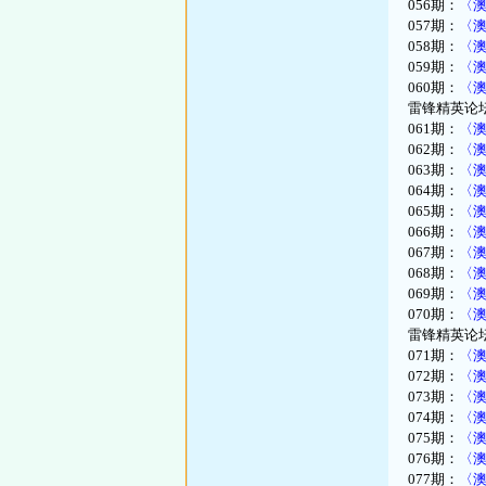
056期：
〈
057期：
〈
058期：
〈
059期：
〈
060期：
〈
雷锋精英论
061期：
〈
062期：
〈
063期：
〈
064期：
〈
065期：
〈
066期：
〈
067期：
〈
068期：
〈
069期：
〈
070期：
〈
雷锋精英论
071期：
〈
072期：
〈
073期：
〈
074期：
〈
075期：
〈
076期：
〈
077期：
〈