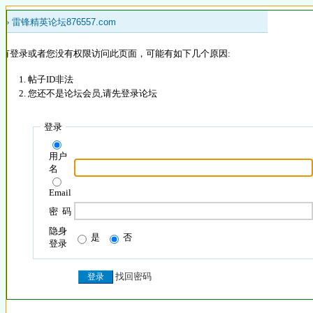
 »
雷锋精英论坛876557.com
没有登录或者您没有权限访问此页面，可能有如下几个原因:
帖子ID非法
您还不是论坛会员,请先登录论坛
登录
用户
名
Email
密 码
隐身
是
否
登录
找回密码