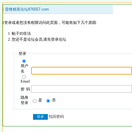
 »
雷锋精英论坛876557.com
没有登录或者您没有权限访问此页面，可能有如下几个原因:
帖子ID非法
您还不是论坛会员,请先登录论坛
登录
用户
名
Email
密 码
隐身
是
否
登录
找回密码