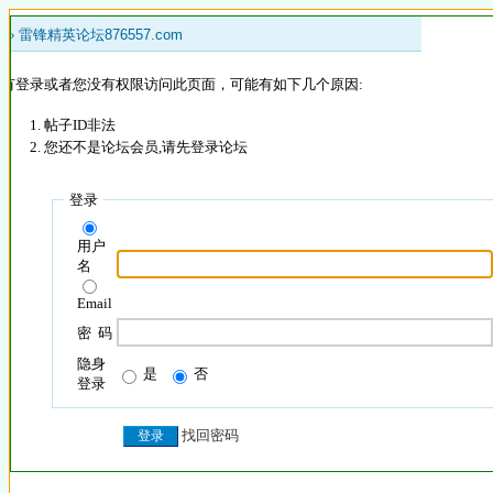
 »
雷锋精英论坛876557.com
没有登录或者您没有权限访问此页面，可能有如下几个原因:
帖子ID非法
您还不是论坛会员,请先登录论坛
登录
用户
名
Email
密 码
隐身
是
否
登录
找回密码