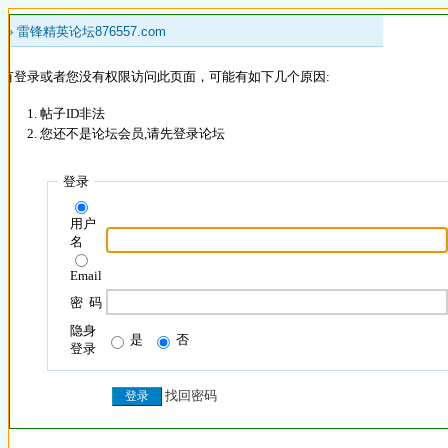
 »
雷锋精英论坛876557.com
没有登录或者您没有权限访问此页面，可能有如下几个原因:
帖子ID非法
您还不是论坛会员,请先登录论坛
登录
用户
名
Email
密 码
隐身
是
否
登录
找回密码