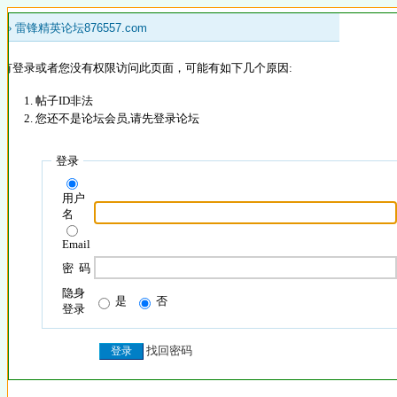
 »
雷锋精英论坛876557.com
没有登录或者您没有权限访问此页面，可能有如下几个原因:
帖子ID非法
您还不是论坛会员,请先登录论坛
登录
用户
名
Email
密 码
隐身
是
否
登录
找回密码