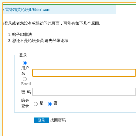
 »
雷锋精英论坛876557.com
没有登录或者您没有权限访问此页面，可能有如下几个原因:
帖子ID非法
您还不是论坛会员,请先登录论坛
登录
用户
名
Email
密 码
隐身
是
否
登录
找回密码