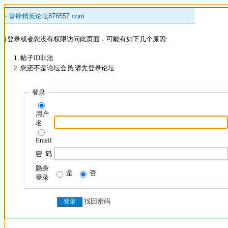
 »
雷锋精英论坛876557.com
没有登录或者您没有权限访问此页面，可能有如下几个原因:
帖子ID非法
您还不是论坛会员,请先登录论坛
登录
用户
名
Email
密 码
隐身
是
否
登录
找回密码