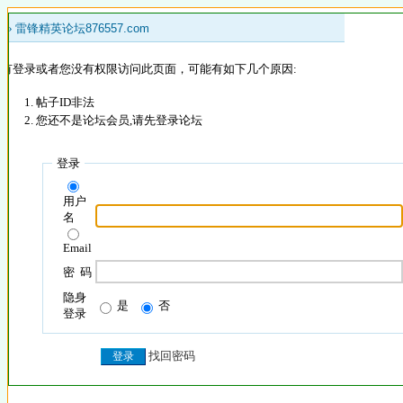
 »
雷锋精英论坛876557.com
没有登录或者您没有权限访问此页面，可能有如下几个原因:
帖子ID非法
您还不是论坛会员,请先登录论坛
登录
用户
名
Email
密 码
隐身
是
否
登录
找回密码