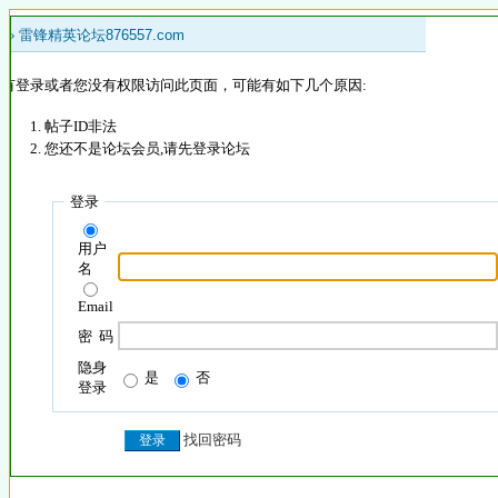
 »
雷锋精英论坛876557.com
没有登录或者您没有权限访问此页面，可能有如下几个原因:
帖子ID非法
您还不是论坛会员,请先登录论坛
登录
用户
名
Email
密 码
隐身
是
否
登录
找回密码