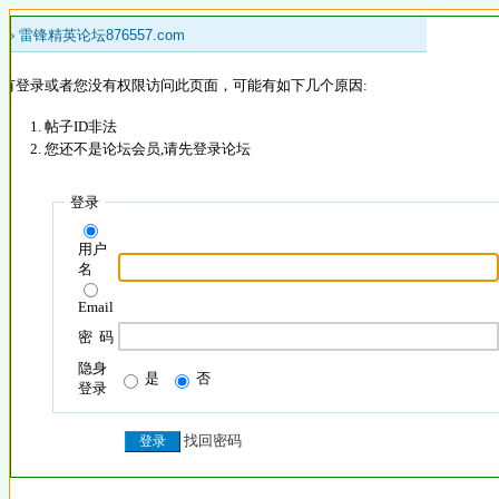
 »
雷锋精英论坛876557.com
没有登录或者您没有权限访问此页面，可能有如下几个原因:
帖子ID非法
您还不是论坛会员,请先登录论坛
登录
用户
名
Email
密 码
隐身
是
否
登录
找回密码