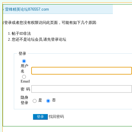
 »
雷锋精英论坛876557.com
没有登录或者您没有权限访问此页面，可能有如下几个原因:
帖子ID非法
您还不是论坛会员,请先登录论坛
登录
用户
名
Email
密 码
隐身
是
否
登录
找回密码