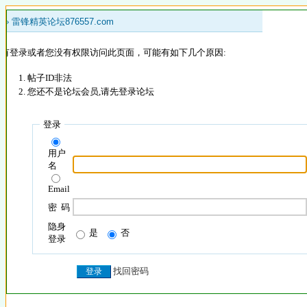
 »
雷锋精英论坛876557.com
没有登录或者您没有权限访问此页面，可能有如下几个原因:
帖子ID非法
您还不是论坛会员,请先登录论坛
登录
用户
名
Email
密 码
隐身
是
否
登录
找回密码