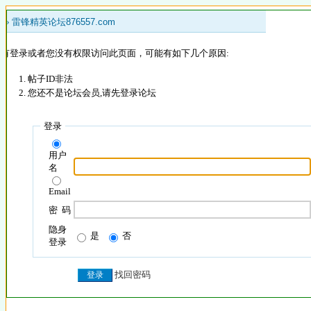
 »
雷锋精英论坛876557.com
没有登录或者您没有权限访问此页面，可能有如下几个原因:
帖子ID非法
您还不是论坛会员,请先登录论坛
登录
用户
名
Email
密 码
隐身
是
否
登录
找回密码