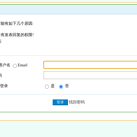
能有如下几个原因:
有发表回复的权限!
坛
用户名
Email
码
登录
是
否
找回密码