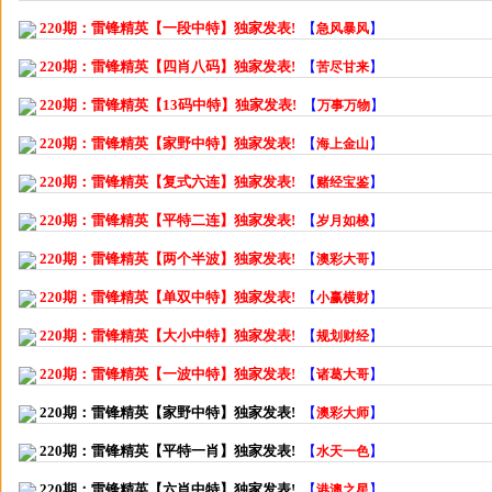
220期：雷锋精英【一段中特】独家发表!
【
】
急风暴风
220期：雷锋精英【四肖八码】独家发表!
【
】
苦尽甘来
220期：雷锋精英【13码中特】独家发表!
【
】
万事万物
220期：雷锋精英【家野中特】独家发表!
【
】
海上金山
220期：雷锋精英【复式六连】独家发表!
【
】
赌经宝鉴
220期：雷锋精英【平特二连】独家发表!
【
】
岁月如梭
220期：雷锋精英【两个半波】独家发表!
【
】
澳彩大哥
220期：雷锋精英【单双中特】独家发表!
【
】
小赢横财
220期：雷锋精英【大小中特】独家发表!
【
】
规划财经
220期：雷锋精英【一波中特】独家发表!
【
】
诸葛大哥
220期：雷锋精英【家野中特】独家发表!
【
】
澳彩大师
220期：雷锋精英【平特一肖】独家发表!
【
】
水天一色
220期：雷锋精英【六肖中特】独家发表!
【
】
港澳之星