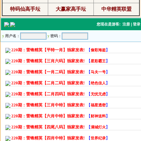
特码仙高手坛
大赢家高手坛
中华精英联盟
您现在是游客:
注册
|
登录
y
用户名：
y
密码：
220期：雷锋精英【平特一肖】独家发表!
【
】
偷彩海盗
220期：雷锋精英【三肖六码】独家发表!
【
】
星彩霸王
220期：雷锋精英【一肖二码】独家发表!
【
】
马夫一号
220期：雷锋精英【二肖二码】独家发表!
【
】
绝色佳人
220期：雷锋精英【二肖四码】独家发表!
【
】
无忧无虑
220期：雷锋精英【三肖中特】独家发表!
【
】
福星透密
220期：雷锋精英【六肖中特】独家发表!
【
】
财神送料
220期：雷锋精英【四尾八码】独家发表!
【
】
满城灯火
220期：雷锋精英【四肖中特】独家发表!
【
】
世界纪录