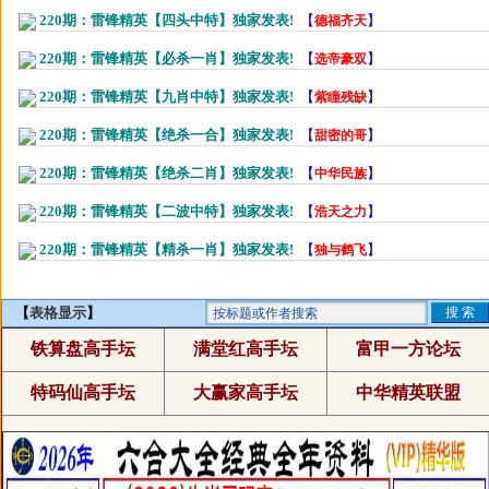
220期：雷锋精英【四头中特】独家发表!
【
】
德福齐天
220期：雷锋精英【必杀一肖】独家发表!
【
】
选帝豪双
220期：雷锋精英【九肖中特】独家发表!
【
】
紫瞳残缺
220期：雷锋精英【绝杀一合】独家发表!
【
】
甜密的哥
220期：雷锋精英【绝杀二肖】独家发表!
【
】
中华民族
220期：雷锋精英【二波中特】独家发表!
【
】
浩天之力
220期：雷锋精英【精杀一肖】独家发表!
【
】
独与鹤飞
【
表格显示
】
铁算盘高手坛
满堂红高手坛
富甲一方论坛
特码仙高手坛
大赢家高手坛
中华精英联盟