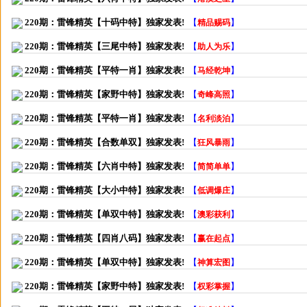
220期：雷锋精英【十码中特】独家发表!
【
】
精品赐码
220期：雷锋精英【三尾中特】独家发表!
【
】
助人为乐
220期：雷锋精英【平特一肖】独家发表!
【
】
马经乾坤
220期：雷锋精英【家野中特】独家发表!
【
】
奇峰高照
220期：雷锋精英【平特一肖】独家发表!
【
】
名利淡泊
220期：雷锋精英【合数单双】独家发表!
【
】
狂风暴雨
220期：雷锋精英【六肖中特】独家发表!
【
】
简简单单
220期：雷锋精英【大小中特】独家发表!
【
】
低调爆庄
220期：雷锋精英【单双中特】独家发表!
【
】
澳彩获利
220期：雷锋精英【四肖八码】独家发表!
【
】
赢在起点
220期：雷锋精英【单双中特】独家发表!
【
】
神算宏图
220期：雷锋精英【家野中特】独家发表!
【
】
权彩掌握